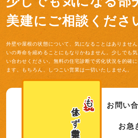
少しでも気になる部
美建にご相談ください
外壁や屋根の状態について、気になることはありません
いの寿命を縮めることにもなりかねません。少しでも気
い合わせください。無料の住宅診断で劣化状況を的確に
ます。もちろん、しつこい営業は一切いたしません。
土日・祝
も
休まず営業中！
お問い
お急