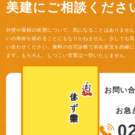
美建にご相談ください
外壁や屋根の状態について、気になることはありません
いの寿命を縮めることにもなりかねません。少しでも気
い合わせください。無料の住宅診断で劣化状況を的確に
ます。もちろん、しつこい営業は一切いたしません。
土日・祝
も
休まず営業中！
お問い
お急
0