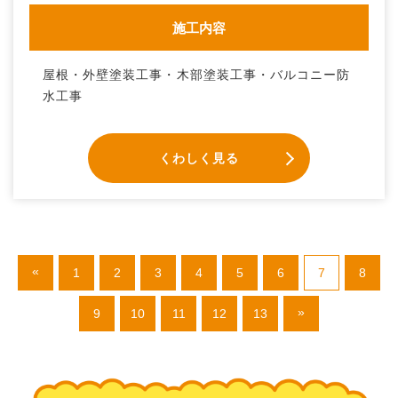
施工内容
屋根・外壁塗装工事・木部塗装工事・バルコニー防
水工事
くわしく見る
«
1
2
3
4
5
6
7
8
»
9
10
11
12
13