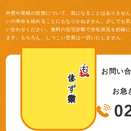
外壁や屋根の状態について、気になることはありません
いの寿命を縮めることにもなりかねません。少しでも気
い合わせください。無料の住宅診断で劣化状況を的確に
ます。もちろん、しつこい営業は一切いたしません。
土日・祝
も
休まず営業中！
お問い
お急
0